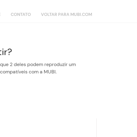
E
CONTATO
VOLTAR PARA MUBI.COM
ir?
 que 2 deles podem reproduzir um
 compatíveis com a MUBI.