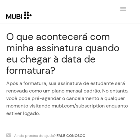
Toggle
Navigatio
HOME
O que acontecerá com
minha assinatura quando
CONTATO
eu chegar à data de
VOLTAR PARA MUBI.COM
formatura?
Após a formatura, sua assinatura de estudante será
renovada como um plano mensal padrão. No entanto,
você pode pré-agendar o cancelamento a qualquer
momento visitando mubi.com/subscription enquanto
estiver logado.
Ainda precisa de ajuda?
FALE CONOSCO