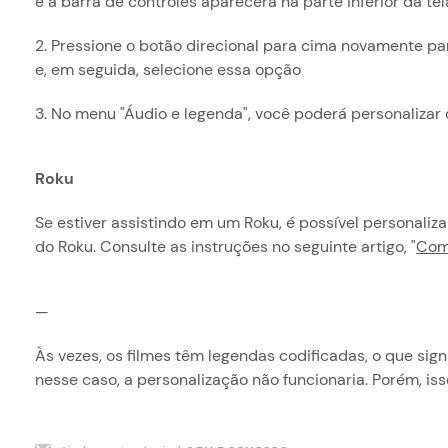
e a barra de controles aparecerá na parte inferior da tel
2. Pressione o botão direcional para cima novamente par
e, em seguida, selecione essa opção
3. No menu "Áudio e legenda", você poderá personalizar o
Roku
Se estiver assistindo em um Roku, é possível personali
do Roku. Consulte as instruções no seguinte artigo, "
Como
—
Às vezes, os filmes têm legendas codificadas, o que sign
nesse caso, a personalização não funcionaria. Porém, i