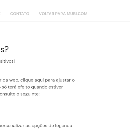
E
CONTATO
VOLTAR PARA MUBI.COM
as?
sitivos!
r da web, clique
aqui
para ajustar o
ó terá efeito quando estiver
onsulte o seguinte:
 personalizar as opções de legenda