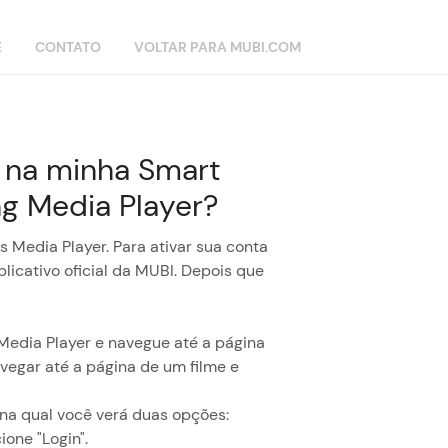
E
CONTATO
VOLTAR PARA MUBI.COM
 na minha Smart
ng Media Player?
 Media Player. Para ativar sua conta
plicativo oficial da MUBI. Depois que
 Media Player e navegue até a página
egar até a página de um filme e
 na qual você verá duas opções:
one "Login".