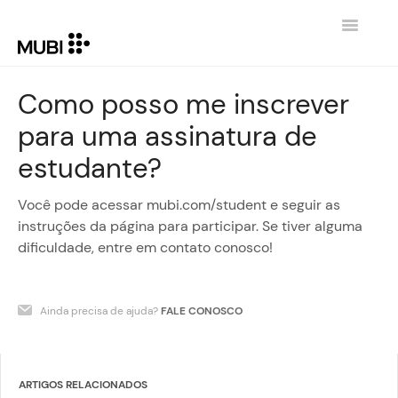
Toggle
Navigatio
HOME
Como posso me inscrever
para uma assinatura de
CONTATO
estudante?
VOLTAR PARA MUBI.COM
Você pode acessar mubi.com/student e seguir as
instruções da página para participar. Se tiver alguma
dificuldade, entre em contato conosco!
Ainda precisa de ajuda?
FALE CONOSCO
ARTIGOS RELACIONADOS